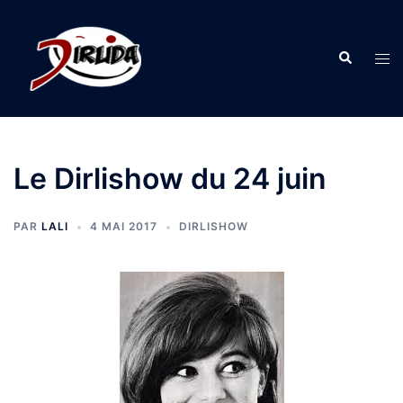
Aller
au
Recherche
contenu
Ouvr
le
men
Le Dirlishow du 24 juin
PAR
LALI
4 MAI 2017
DIRLISHOW