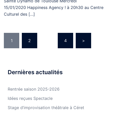
Sainte Dynamo de Toulouse Mercredi
15/01/2020 Happiness Agency ! à 20h30 au Centre
Culturel des […]
Pagination
1
2
…
4
>
des
publications
Dernières actualités
Rentrée saison 2025-2026
Idées reçues Spectacle
Stage d’improvisation théâtrale à Céret