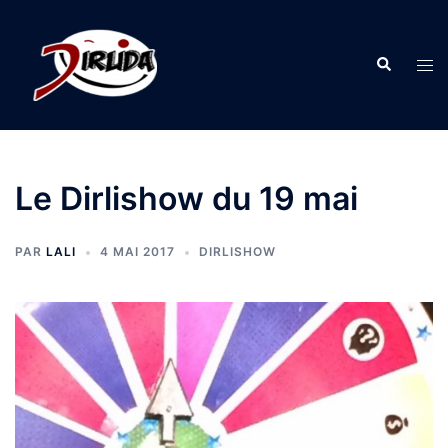
Aller
au
Recherche
contenu
Ouvr
le
men
Le Dirlishow du 19 mai
PAR
LALI
4 MAI 2017
DIRLISHOW