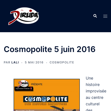
Aller
au
Recherche
contenu
Ouvr
le
men
Cosmopolite 5 juin 2016
PAR
LALI
5 MAI 2016
COSMOPOLITE
Une
histoire
improvisée
au centre
culturel
des