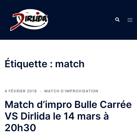
Aller
au
Recherche
contenu
Ouvr
le
men
Étiquette :
match
4 FÉVRIER 2018
MATCH D'IMPROVISATION
Match d’impro Bulle Carrée
VS Dirlida le 14 mars à
20h30