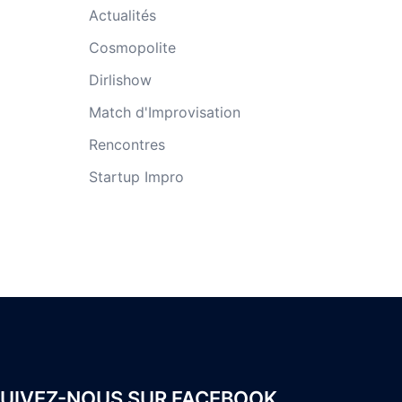
Actualités
Cosmopolite
Dirlishow
Match d'Improvisation
Rencontres
Startup Impro
UIVEZ-NOUS SUR FACEBOOK